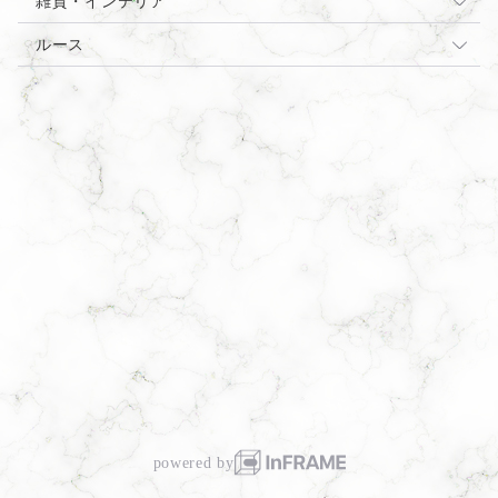
原石
雑貨・インテリア
標本
オパール
雑貨
ルース
アゲート
福袋
モスアゲート
オパール
デンドリティックアゲート
インクォーツ福袋
水晶・水晶ベース
バイカラー福袋
トルマリン
キラキラ福袋
デュモルチェライトinクォーツ
ダイヤモンド
オパール福袋
アレキサンドライト
ダイヤモンド福袋
サンストーン
powered by