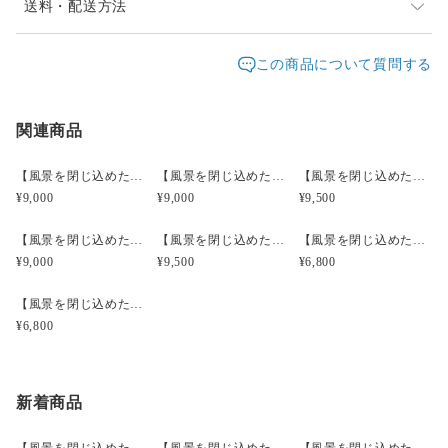
お願い致します。
発送は通常2、3日以内に対応させて頂いております。
送料・配送方法
お届け日時等にご指定がある場合は、購入時に備考欄へ
・1点ものにつき再販は難しい商品ですが、在庫があれば近し
発送元地域：
ご入力ください。
東京都
海外発送：
不可能
この商品について質問する
いお品のご紹介は可能です。
イベント等で不在時はベストエフォートでの対応になり
配送方法
追跡／補償
送料
追加送料
ます
関連商品
レターパックプラス
○
／
✕
¥600
¥0
宅急便コンパクト
○
／
○
都道府県別
¥0〜
【風景を閉じ込めたモスアゲートルースフレーム】【インドネシア産】MA3201
【風景を閉じ込めたモスアゲートルースフレーム】【インドネシア産】MA4103
【風景を閉じ込めたモスアゲートルースフレーム】【インドネシア産】MA4603
¥9,000
¥9,000
¥9,500
¥20,000以上のご注文で送料無料
【風景を閉じ込めたモスアゲートルースフレーム】【インドネシア産】MA4604
【風景を閉じ込めたモスアゲートルースフレーム】【インドネシア産】MA5002
【風景を閉じ込めたモスアゲートルースフレーム】【インドネシア産】MA1601
¥9,000
¥9,500
¥6,800
【風景を閉じ込めたモスアゲートルースフレーム】【インドネシア産】MA1602
¥6,800
新着商品