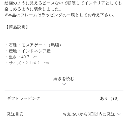
絵画のように見えるピースなので額装してインテリアとしても
楽しめるように装飾しました。
※本品のフレームはラッピングの一環としてお考え下さい。
【商品説明】
・石種：モスアゲート（瑪瑙）
・産地：インドネシア産
・重さ：49.7 ct
・サイズ：2.1×4.2 cm
続きを読む
【ラッピングについて】
・ご希望の方にはお渡し用の手提げ袋をお付けします。
ギフトラッピング
あり
（¥0）
【ご購入の前に】
発送目安
お支払いから3日以内に発送
・ご希望、ご質問がある場合は『ご購入前に』お問い合わせを