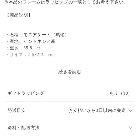
※本品のフレームはラッピングの一環としてお考え下さい。
【商品説明】
・石種：モスアゲート（瑪瑙）
・産地：インドネシア産
・重さ：35.8 ct
・サイズ：3.6×2.3 cm
続きを読む
【ラッピングについて】
・ご希望の方にはお渡し用の手提げ袋をお付けします。
ギフトラッピング
あり
（¥0）
【ご購入の前に】
発送目安
お支払いから3日以内に発送
・ご希望、ご質問がある場合は『ご購入前に』お問い合わせを
お願い致します。
発送は通常2、3日以内に対応させて頂いております。
送料・配送方法
お届け日時等にご指定がある場合は、購入時に備考欄へ
・1点ものにつき再販は難しい商品ですが、在庫があれば近し