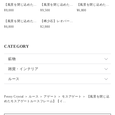
【風景を閉じ込めたモスアゲートルースフレーム】【インドネシア産】MA4606
【風景を閉じ込めたモスアゲートルースフレーム】【インドネシア産】MA5002
【風景を閉じ込めたモスアゲートルースフレーム】【インドネシア産】MA1601
¥9,000
¥9,500
¥6,800
【風景を閉じ込めたモスアゲートルースフレーム】【インドネシア産】MA1602
【稀少石】レオパードオパール（ミニボトル）
¥6,800
¥2,980
CATEGORY
鉱物
原石
雑貨・インテリア
標本
オパール
雑貨
ルース
アゲート
Peony Crystal
＞
ルース
＞
アゲート
＞
モスアゲート
＞
【風景を閉じ込
福袋
モスアゲート
めたモスアゲートルースフレーム】【イ…
オパール
デンドリティックアゲート
インクォーツ福袋