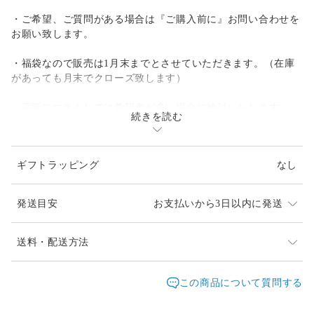
・ご希望、ご質問がある場合は『ご購入前に』お問い合わせを
お願い致します。
・福袋なので販売は1月末までとさせていただきます。（在庫
があっても月末でクローズ致します）
・再販につきましては希望者が多い場合に検討いたします。
続きを読む
【内容のご説明】
ギフトラッピング
なし
・産地:Zimapán, Estado de Hidalgo, Mexico,
発送目安
お支払いから3日以内に発送
・セットのルースはおまかせとなり、内容のご指定はできませ
ん
発送は通常2、3日以内に対応させて頂いております。
送料・配送方法
・当店通常価格で25,000円〜のお品になります）
お届け日時等にご指定がある場合は、購入時に備考欄へ
発送元地域：
ご入力ください。
東京都
海外発送：
不可能
この商品について質問する
イベント等で不在時はベストエフォートでの対応になり
【レオパードオパールとは】
配送方法
追跡／補償
送料
追加送料
ます
メキシコのイダルゴ州で算出されるこのオパールは母岩の中に