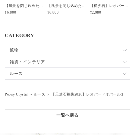
【風景を閉じ込めたモスアゲートルースフレーム】【インドネシア産】MA1601
【風景を閉じ込めたモスアゲートルースフレーム】【インドネシア産】MA1602
【稀少石】レオパードオパール（ミニボトル）
¥6,800
¥6,800
¥2,980
CATEGORY
鉱物
原石
雑貨・インテリア
標本
オパール
雑貨
ルース
アゲート
Peony Crystal
＞
ルース
＞
【天然石福袋2026】レオパードオパール１
福袋
モスアゲート
オパール
デンドリティックアゲート
インクォーツ福袋
一覧へ戻る
水晶・水晶ベース
バイカラー福袋
トルマリン
キラキラ福袋
デュモルチェライトinクォーツ