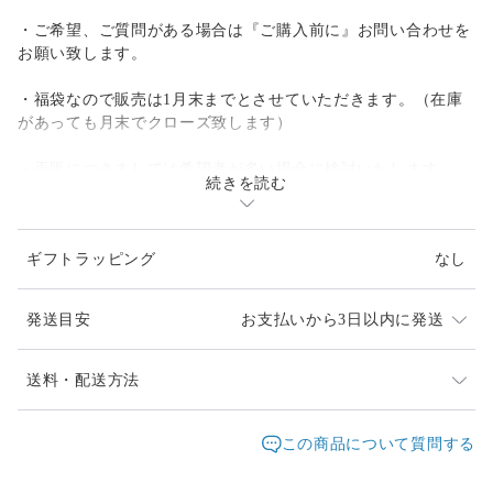
・ご希望、ご質問がある場合は『ご購入前に』お問い合わせを
お願い致します。
・福袋なので販売は1月末までとさせていただきます。（在庫
があっても月末でクローズ致します）
・再販につきましては希望者が多い場合に検討いたします。
続きを読む
【内容のご説明】
ギフトラッピング
なし
・産地:Zimapán, Estado de Hidalgo, Mexico,
発送目安
お支払いから3日以内に発送
・セットのルースはおまかせとなり、内容のご指定はできませ
ん
発送は通常2、3日以内に対応させて頂いております。
送料・配送方法
・当店通常価格で25,000円〜のお品になります）
お届け日時等にご指定がある場合は、購入時に備考欄へ
発送元地域：
ご入力ください。
東京都
海外発送：
不可能
この商品について質問する
イベント等で不在時はベストエフォートでの対応になり
【レオパードオパールとは】
配送方法
追跡／補償
送料
追加送料
ます
メキシコのイダルゴ州で算出されるこのオパールは母岩の中に