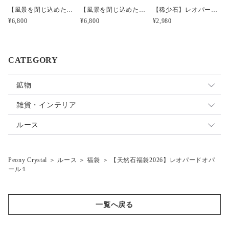
【風景を閉じ込めたモスアゲートルースフレーム】【インドネシア産】MA1601
【風景を閉じ込めたモスアゲートルースフレーム】【インドネシア産】MA1602
【稀少石】レオパードオパール（ミニボトル）
¥6,800
¥6,800
¥2,980
CATEGORY
鉱物
原石
雑貨・インテリア
標本
オパール
雑貨
ルース
アゲート
Peony Crystal
＞
ルース
＞
福袋
＞
【天然石福袋2026】レオパードオパ
福袋
モスアゲート
ール１
オパール
デンドリティックアゲート
インクォーツ福袋
水晶・水晶ベース
バイカラー福袋
一覧へ戻る
トルマリン
キラキラ福袋
デュモルチェライトinクォーツ