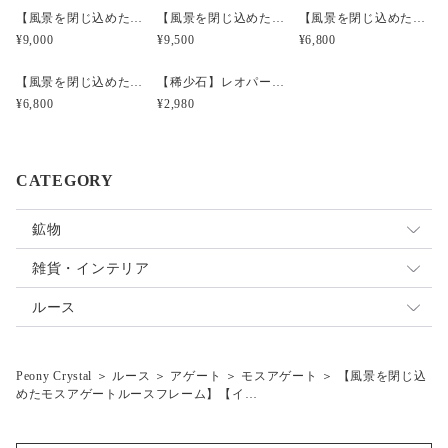
【風景を閉じ込めたモスアゲートルースフレーム】【インドネシア産】MA4606
【風景を閉じ込めたモスアゲートルースフレーム】【インドネシア産】MA5002
【風景を閉じ込めたモスアゲートルースフレーム】【インドネシア産】MA1601
¥9,000
¥9,500
¥6,800
【風景を閉じ込めたモスアゲートルースフレーム】【インドネシア産】MA1602
【稀少石】レオパードオパール（ミニボトル）
¥6,800
¥2,980
CATEGORY
鉱物
原石
雑貨・インテリア
標本
オパール
雑貨
ルース
アゲート
Peony Crystal
＞
ルース
＞
アゲート
＞
モスアゲート
＞
【風景を閉じ込
福袋
モスアゲート
めたモスアゲートルースフレーム】【イ…
オパール
デンドリティックアゲート
インクォーツ福袋