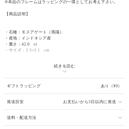
※本品のフレームはラッピングの一環としてお考え下さい。
【商品説明】
・石種：モスアゲート（瑪瑙）
・産地：インドネシア産
・重さ：42.0 ct
・サイズ：2.3×3.1 cm
続きを読む
【ラッピングについて】
・ご希望の方にはお渡し用の手提げ袋をお付けします。
ギフトラッピング
あり
（¥0）
【ご購入の前に】
発送目安
お支払いから3日以内に発送
・ご希望、ご質問がある場合は『ご購入前に』お問い合わせを
お願い致します。
発送は通常2、3日以内に対応させて頂いております。
送料・配送方法
お届け日時等にご指定がある場合は、購入時に備考欄へ
・1点ものにつき再販は難しい商品ですが、在庫があれば近し