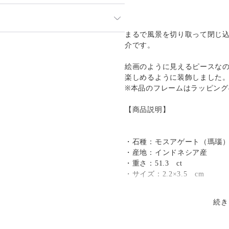
応させて頂いております。
場合は、購入時に備考欄へご入力
まるで風景を切り取って閉じ
発送：
不可能
介です。
エフォートでの対応になります
跡／補償
送料
追加送料
絵画のように見えるピースな
楽しめるように装飾しました
○
／
✕
¥600
¥0
※本品のフレームはラッピン
○
／
○
都道府県別
¥0〜
【商品説明】
・石種：モスアゲート（瑪瑙
・産地：インドネシア産
・重さ：51.3 ct
・サイズ：2.2×3.5 cm
続き
【ラッピングについて】
・ご希望の方にはお渡し用の