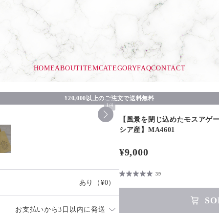
HOME
ABOUT
ITEM
CATEGORY
FAQ
CONTACT
¥20,000以上のご注文で送料無料
1
/
4
【風景を閉じ込めたモスアゲ
シア産】MA4601
¥9,000
39
あり
（¥0）
SO
お支払いから3日以内に発送