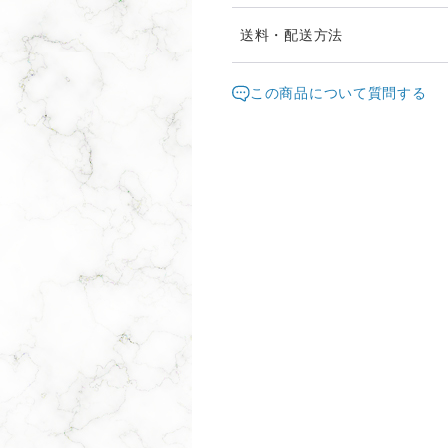
発送は通常2、3日以内に対
送料・配送方法
お届け日時等にご指定がある
発送元地域：
ください。
東京都
海外
この商品について質問する
イベント等で不在時はベスト
配送方法
追
レターパックプラス
宅急便コンパクト
¥20,000以上のご注文で送料無料