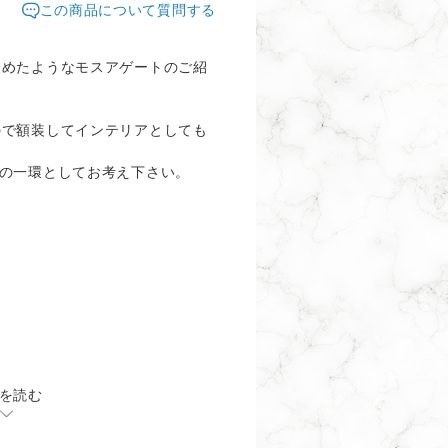
この商品について質問する
込めたようなモスアゲートのご紹
ので額装してインテリアとしても
。
グの一環としてお考え下さい。
）
を読む
手提げ袋をお付けします。